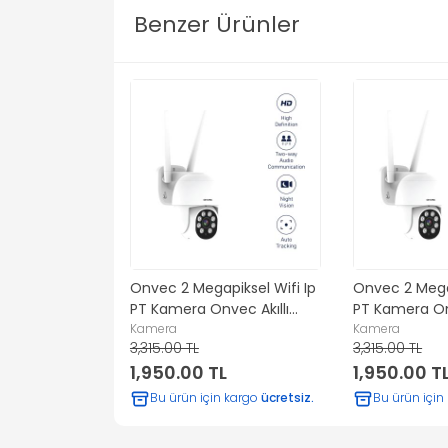
Benzer Ürünler
iksel Wifi Ip
Onvec 2 Megapiksel Wifi Ip
Onvec 2 Megap
vec Akıllı
PT Kamera Onvec Akıllı
PT Kamera Onv
Uygulama
Kamera
Uygulama
Kamera
3,315.00 TL
3,315.00 TL
L
1,950.00 TL
1,950.00 T
 kargo
ücretsiz.
Bu ürün için kargo
ücretsiz.
Bu ürün için