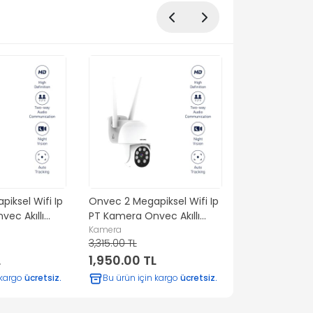
iksel Wifi Ip
Onvec 2 Megapiksel Wifi Ip
Onvec 2 Megap
ec Akıllı
PT Kamera Onvec Akıllı
PT Kamera Onv
Uygulama
Kamera
Uygulama
Kamera
3,315.00 TL
3,315.00 TL
L
1,950.00 TL
1,950.00 TL
 kargo
ücretsiz.
Bu ürün için kargo
ücretsiz.
Bu ürün için 