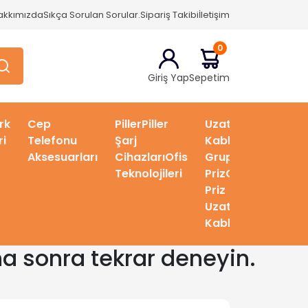
akkımızda
Sıkça Sorulan Sorular.
Sipariş Takibi
İletişim
0
Giriş Yap
Sepetim
rk
Cep
PillerPiller
Uzatma
HDMI
ri
Telefonu
Şarj
Kablosu
kablo
Aksesuarları
CihazlarıOfis
Grup
Teknolojileri
PrizGrup
Priz
Uzatma
Kablosu
ha sonra tekrar deneyin.