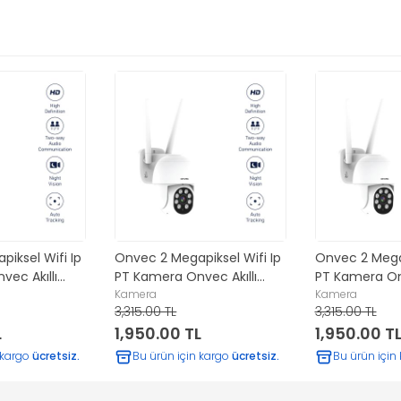
iksel Wifi Ip
Onvec 2 Megapiksel Wifi Ip
Onvec 2 Megap
ec Akıllı
PT Kamera Onvec Akıllı
PT Kamera Onv
Uygulama
Kamera
Uygulama
Kamera
3,315.00 TL
3,315.00 TL
L
1,950.00 TL
1,950.00 T
 kargo
ücretsiz.
Bu ürün için kargo
ücretsiz.
Bu ürün için