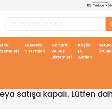
H
ktrik
Güvenlik
Görüntü
Küçük
Netwo
lzemeleri
Sistemleri
ve Ses
Ev
Ürünle
Sistemleri
Aletleri
veya satışa kapalı. Lütfen da